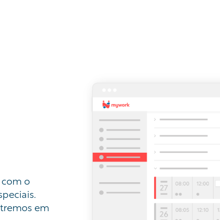
s com o
peciais.
entremos em